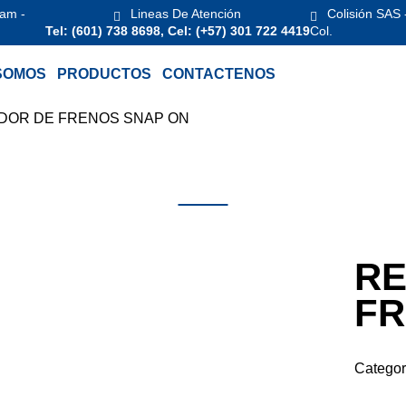
 am -
Lineas De Atención
Colisión SAS 
Tel: (601) 738 8698, Cel: (+57) 301 722 4419
Col.
SOMOS
PRODUCTOS
CONTACTENOS
ADOR DE FRENOS SNAP ON
Productos
RE
FR
Categor