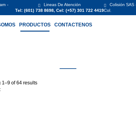
 am -
Lineas De Atención
Colisión SAS 
Tel: (601) 738 8698, Cel: (+57) 301 722 4419
Col.
SOMOS
PRODUCTOS
CONTACTENOS
Productos
1–9 of 64 results
: