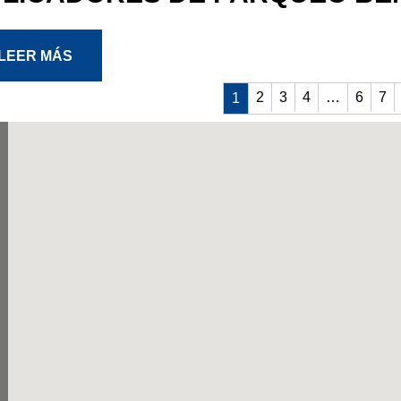
LEER MÁS
2
3
4
…
6
7
1