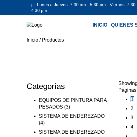
Lunes a Jueves: 7:30 am - 5:30 pm - Viernes: 7:30
4:30 pm
INICIO
QUIENES 
Inicio
/
Productos
Showing 
Categorías
Paginas
1
EQUIPOS DE PINTURA PARA
PESADOS
(3)
2
SISTEMA DE ENDEREZADO
3
(4)
4
SISTEMA DE ENDEREZADO
…