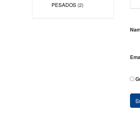
PESADOS
(2)
Na
Ema
G
S