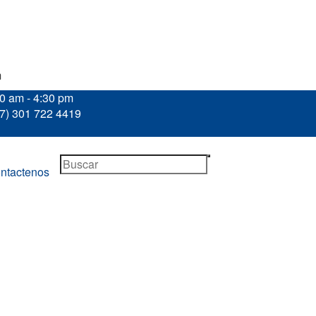
m
30 am - 4:30 pm
57) 301 722 4419
ntactenos
A
/
ASPIRADORA DE LIJADO EN SECO – CAV
Productos