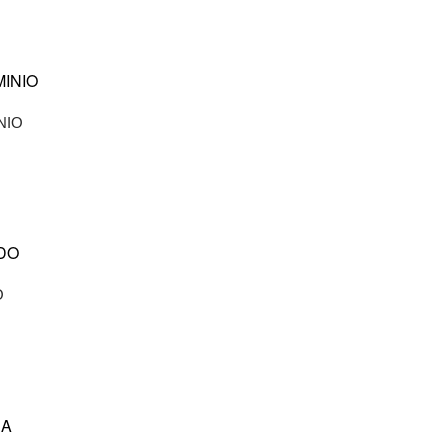
cts
NIO
O