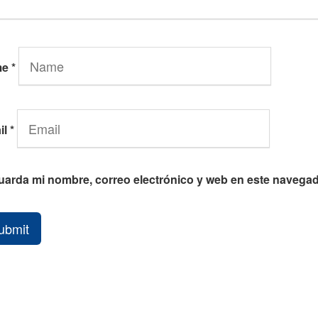
me
*
il
*
uarda mi nombre, correo electrónico y web en este navegad
ubmit