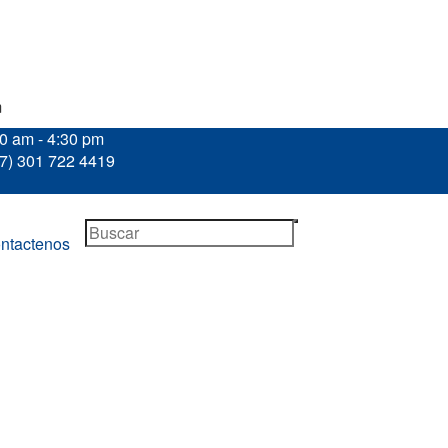
m
30 am - 4:30 pm
57) 301 722 4419
ntactenos
A
/
SIERRA NEUMÁTICA ASTRO PNEUMATIC
Productos