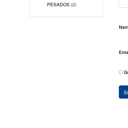
PESADOS
(2)
Na
Ema
G
S