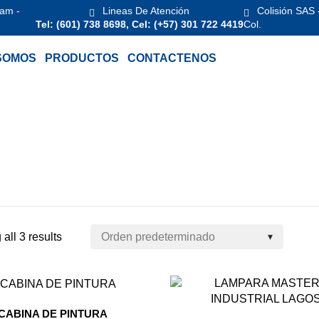
 am -
Lineas De Atención
Colisión SAS 
Tel: (601) 738 8698, Cel: (+57) 301 722 4419
Col.
SOMOS
PRODUCTOS
CONTACTENOS
OS
all 3 results
CABINA DE PINTURA