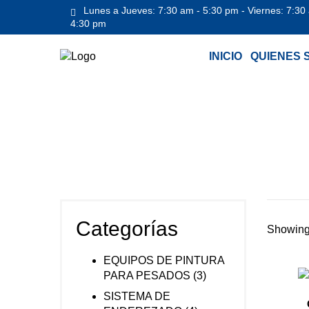
Lunes a Jueves: 7:30 am - 5:30 pm - Viernes: 7:30
4:30 pm
INICIO
QUIENES 
Inicio
/
EQUIPOS DE PINTURA PARA PESAD
Categorías
Showing 
EQUIPOS DE PINTURA
PARA PESADOS
(3)
SISTEMA DE