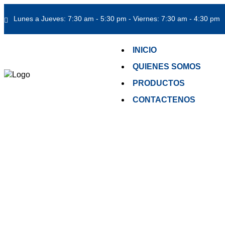
Lunes a Jueves: 7:30 am - 5:30 pm - Viernes: 7:30 am - 4:30 pm
INICIO
QUIENES SOMOS
PRODUCTOS
CONTACTENOS
Inicio
/
EQUIPOS DE PINTURA PARA PESADOS
/
ZON