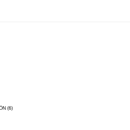
IÓN
(6)