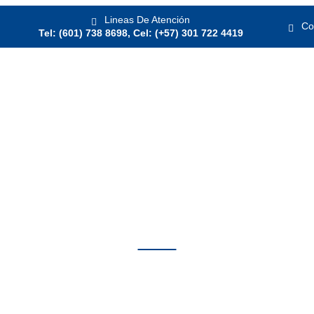
Lineas De Atención
Co
Tel: (601) 738 8698, Cel: (+57) 301 722 4419
A DE LIJADO ABIERTA LAGOS
Productos