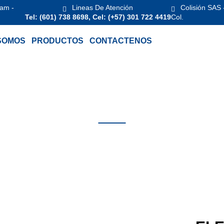
 am -
Lineas De Atención
Colisión SAS 
Tel: (601) 738 8698, Cel: (+57) 301 722 4419
Col.
SOMOS
PRODUCTOS
CONTACTENOS
LEVADOR DE COLUMNAS MOVILES STERTIL KONI
Productos