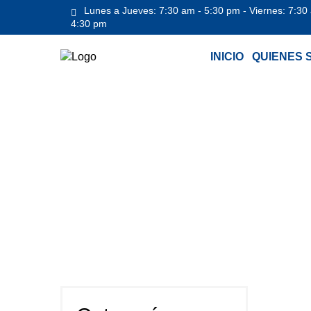
Lunes a Jueves: 7:30 am - 5:30 pm - Viernes: 7:30
4:30 pm
INICIO
QUIENES 
Inicio
/
ELEVADORES PARA PESADOS
/
E