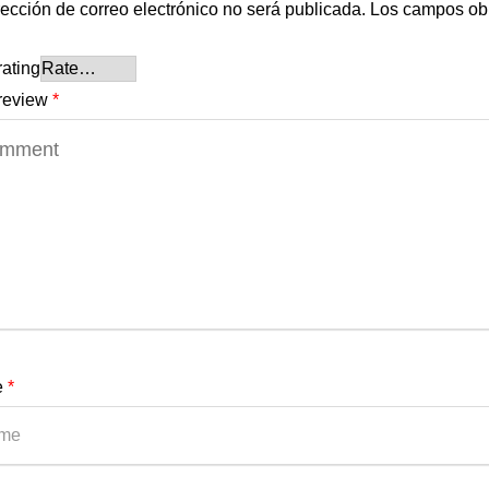
rección de correo electrónico no será publicada.
Los campos obl
rating
review
*
e
*