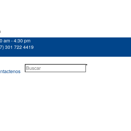
m
30 am - 4:30 pm
57) 301 722 4419
ntactenos
DOR DE DOBLE PLATAFORMA PARA ALINEACIÓN
Productos