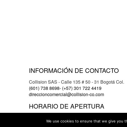
INFORMACIÓN DE CONTACTO
Collision SAS - Calle 135 # 50 - 31 Bogotá Col.
(601) 738 8698- (+57) 301 722 4419
direccioncomercial@collision-co.com
HORARIO DE APERTURA
Lunes-Jueves
7:30AM - 5:30PM
Viernes 7:30AM
We use cookies to ensure that we give you th
©2020 Collision -
Todos los derechos reservados