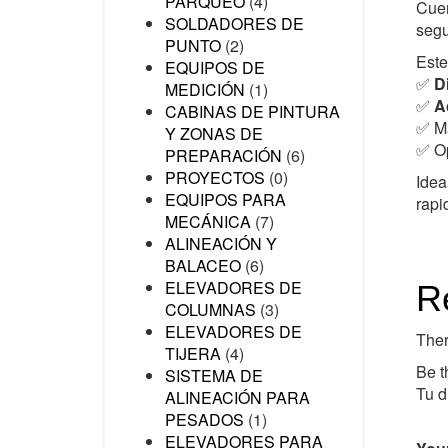
PARQUEO
(4)
Cue
SOLDADORES DE
segu
PUNTO
(2)
Este
EQUIPOS DE
✅
D
MEDICIÓN
(1)
✅
A
CABINAS DE PINTURA
✅ M
Y ZONAS DE
✅ Op
PREPARACIÓN
(6)
PROYECTOS
(0)
Idea
EQUIPOS PARA
rapi
MECÁNICA
(7)
ALINEACIÓN Y
BALACEO
(6)
ELEVADORES DE
R
COLUMNAS
(3)
ELEVADORES DE
Ther
TIJERA
(4)
Be 
SISTEMA DE
Tu d
ALINEACIÓN PARA
PESADOS
(1)
ELEVADORES PARA