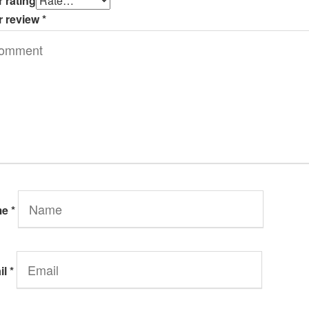
 rating
r review
*
me
*
il
*