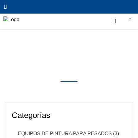
Inicio
/
ALINEACIÓN Y BALACEO
/
EQUIPO DE
ALINEACIÓN DE CAMARAS DIGITALES 3D,
BEISSBARTH
Productos
Categorías
EQUIPOS DE PINTURA PARA PESADOS
(3)