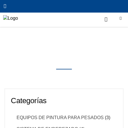
Inicio
/
Uncategorized
/
PUENTE DE LAVADO REF.
M´nex 22 – ISTOBAL
Productos
Categorías
EQUIPOS DE PINTURA PARA PESADOS
(3)