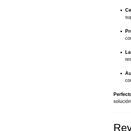
Ce
su
Pr
co
La
re
Au
co
Perfect
solución
Rev