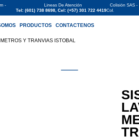
am -
Lineas De Atención
Colisión SAS -
Tel: (601) 738 8698, Cel: (+57) 301 722 4419
Col.
SOMOS
PRODUCTOS
CONTACTENOS
 METROS Y TRANVIAS ISTOBAL
Productos
SI
LA
ME
TR