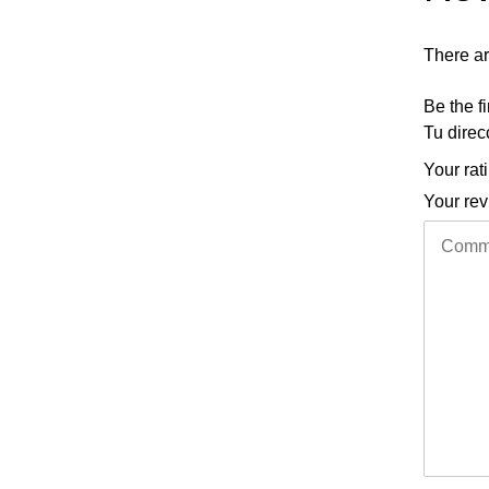
There ar
Be the 
Tu direc
Your rat
Your re