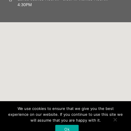
4:30PM
We use cookies to ensure that we give you the best
experience on our website. If you continue to use this site we
©2020 Collision -
will assume that you are happy with it.
Todos los derechos reservados.
Ok