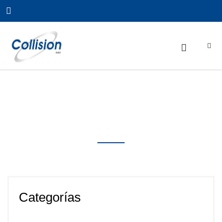
Inicio
/
Uncategorized
/
PUENTE DE LAVADO Ref. M
´start – ISTOBAL
Productos
Categorías