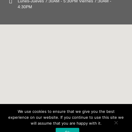
Lunes-Jueves
7:30AM - 5:30PM
Viernes 7:30AM -
4:30PM
We use cookies to ensure that we give you the best
experience on our website. If you continue to use this site we
©2020 Collision -
will assume that you are happy with it.
Todos los derechos reservados.